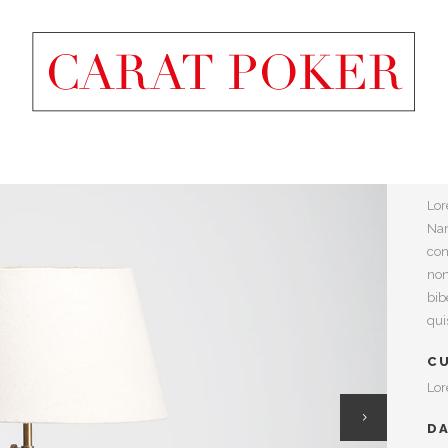
S
Lor
Nam
con
non
bib
qui
C
Lor
D