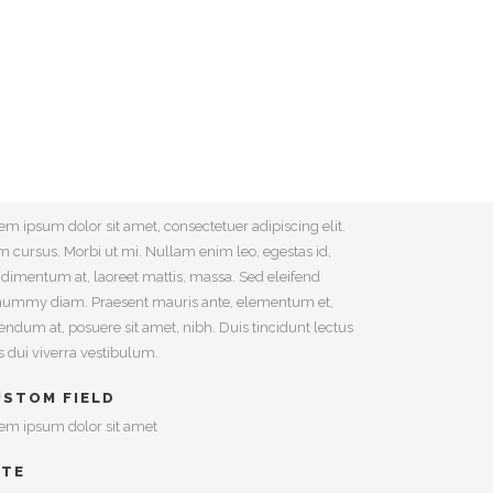
MASH POP ART STORM
em ipsum dolor sit amet, consectetuer adipiscing elit.
 cursus. Morbi ut mi. Nullam enim leo, egestas id,
dimentum at, laoreet mattis, massa. Sed eleifend
ummy diam. Praesent mauris ante, elementum et,
endum at, posuere sit amet, nibh. Duis tincidunt lectus
s dui viverra vestibulum.
USTOM FIELD
em ipsum dolor sit amet
ATE