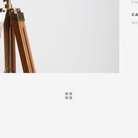
7 o
C
Art