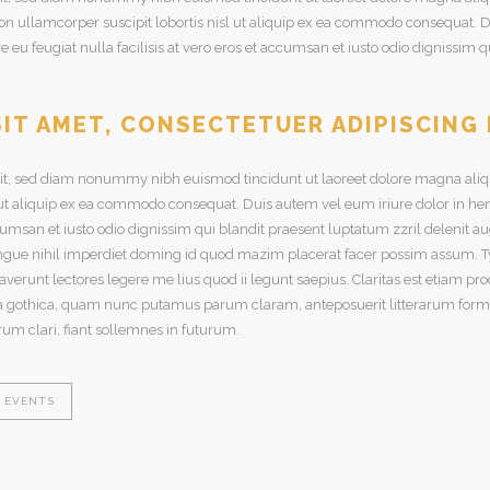
on ullamcorper suscipit lobortis nisl ut aliquip ex ea commodo consequat. Du
e eu feugiat nulla facilisis at vero eros et accumsan et iusto odio dignissim 
IT AMET, CONSECTETUER ADIPISCING 
elit, sed diam nonummy nibh euismod tincidunt ut laoreet dolore magna aliq
l ut aliquip ex ea commodo consequat. Duis autem vel eum iriure dolor in hend
ccumsan et iusto odio dignissim qui blandit praesent luptatum zzril delenit aug
gue nihil imperdiet doming id quod mazim placerat facer possim assum. Typi
traverunt lectores legere me lius quod ii legunt saepius. Claritas est etiam
a gothica, quam nunc putamus parum claram, anteposuerit litterarum forma
m clari, fiant sollemnes in futurum.
EVENTS