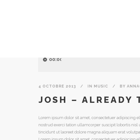
Lecteur
audio
00:00
4 OCTOBRE 2013
IN
MUSIC
BY
ANNA
JOSH – ALREADY 
Lorem ipsum dolor sit amet, consectetuer adipiscing 
nostrud exerci tation ullamcorper suscipit lobortis n
tincidunt ut laoreet dolore magna aliquam erat volutpa
Lorem ipsum dolor sit amet, consectetuer adipiscing e