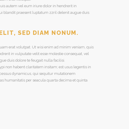
is autem vel eum iriure dolor in hendrerit in
qui blandit praesent luptatum zzril delenit augue duis
ELIT, SED DIAM NONUM.
uam erat volutpat. Ut wisi enim ad minim veniam, quis
rerit in vulputate velit esse molestie consequat, vel
ue duis dolore te feugait nulla facilisi.
 non habent claritatem insitam; est usus legentis in
 processus dynamicus, qui sequitur mutationem
s humanitatis per seacula quarta decima et quinta