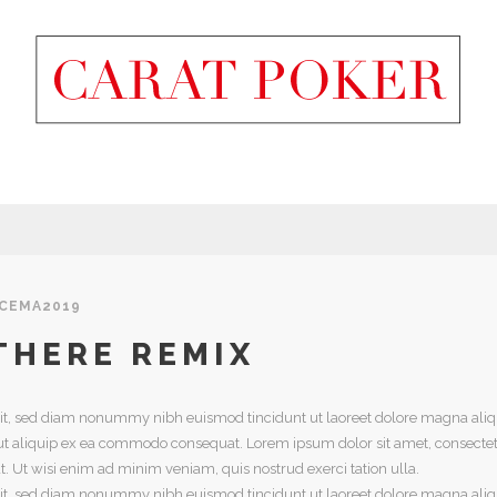
CEMA2019
THERE REMIX
elit, sed diam nonummy nibh euismod tincidunt ut laoreet dolore magna aliq
isl ut aliquip ex ea commodo consequat. Lorem ipsum dolor sit amet, consec
t. Ut wisi enim
ad minim veniam, quis nostrud exerci tation ulla.
lit, sed diam nonummy nibh euismod tincidunt ut laoreet dolore magna aliq