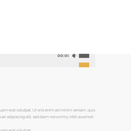
00:00
uam erat volutpat. Ut wisi enim ad minim veniam, quis
tetuer adipiscing elit, sed diam nonummy nibh euismod
uam erat volutpat.