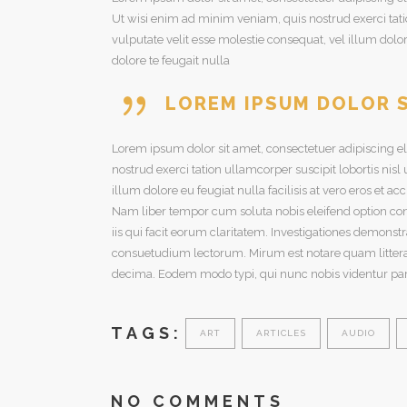
Ut wisi enim ad minim veniam, quis nostrud exerci tati
vulputate velit esse molestie consequat, vel illum dolor
dolore te feugait nulla
LOREM IPSUM DOLOR S
Lorem ipsum dolor sit amet, consectetuer adipiscing 
nostrud exerci tation ullamcorper suscipit lobortis nis
illum dolore eu feugiat nulla facilisis at vero eros et a
Nam liber tempor cum soluta nobis eleifend option con
iis qui facit eorum claritatem. Investigationes demons
consuetudium lectorum. Mirum est notare quam litter
decima. Eodem modo typi, qui nunc nobis videntur paru
TAGS:
ART
ARTICLES
AUDIO
NO COMMENTS